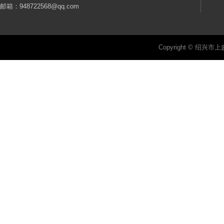
邮箱：948722568@qq.com
Copyright © 