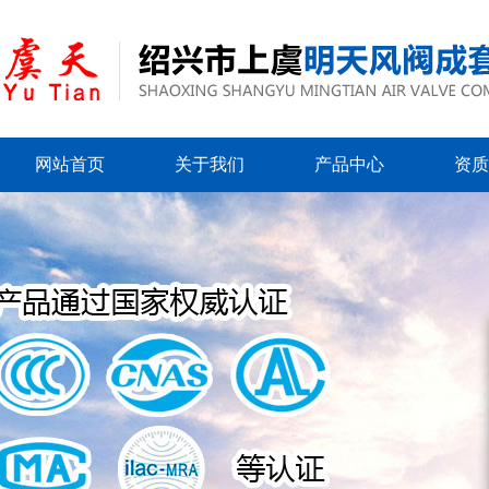
网站首页
关于我们
产品中心
资质