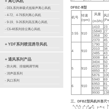
+ 离心风机
DFBZ-Ⅲ型
- DDL系列单吸式低噪声离心风机
风量
- 4-72、4-79系列离心风机
转速
风
机号
(rpm)
(Pa
(m3/h)
- 9-19、9-26系列高压离心风机
1410
23
- C6-48系列排尘离心风机
15840
27
3.55
910
1958
30
2370
45
+ YDF系列喷流诱导风机
1790
32
2010
38
4
910
2485
43
3008
64
+ 通风系列产品
3404
50
4020
59
- 防火阀、排烟阀调节阀
5
910
4850
67
- 消声器系列
5876
10
5940
69
- 风口系列
6950
81
6
910
8200
92
9930
13
三、DFBZ
型风机外形尺