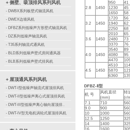
+ 侧壁、吸顶排风系列风机
950
41
2.8
1450
1230
45
- DWBX系列板壁式轴流风机
1650
58
1720
56
- DWEX边墙风机
3.2
1450
1940
62
- DFBZ系列低噪声方形壁式轴流风机
2250
68
2010
65
- DZ系列低噪声轴流风机
3.6
1450
2480
73
3370
76
- T35系列轴流式通风机
3540
89
- BLD系列低噪声壁式房间通风器
4.0
1450
4080
95
4470
10
- BLB系列低噪声壁式排风机
4510
11
4.5
1450
5870
12
6360
13
+ 屋顶通风系列风机
DFBZ-Ⅱ
型
- DWT-I型低噪声轴流式屋顶排风机
风机直径
转
机 号
- DWT-II型低噪声离心式屋顶排风机
(mm)
(r/
7.1
710
56
- DWT-III型低噪声离心轴向屋顶排..
9.0
900
56
- DWT-IV型无电机涡轮式屋顶排风机
10
1000
56
12.5
1250
32
14
1400
32
16
1600
30