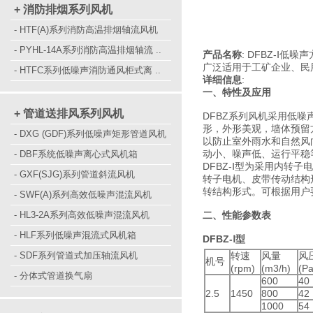
+ 消防排烟系列风机
- HTF(A)系列消防高温排烟轴流风机
- PYHL-14A系列消防高温排烟轴流 ..
产品名称
: DFBZ-Ⅰ低
广泛适用于工矿企业、民
- HTFC系列低噪声消防通风柜式离 ..
详细信息
:
一、特性及应用
+ 管道送排风系列风机
DFBZ系列风机采用低
形，外形美观，墙体预留
- DXG (GDF)系列低噪声矩形管道风机
以防止室外雨水和自然风
动小、噪声低、运行平稳
- DBF系统低噪声离心式风机箱
DFBZ-Ⅰ型为采用内转子
- GXF(SJG)系列管道斜流风机
转子电机、皮带传动结构
转结构形式。可根据用户
- SWF(A)系列高效低噪声混流风机
- HL3-2A系列高效低噪声混流风机
二、性能参数表
- HLF系列低噪声混流式风机箱
DFBZ-Ⅰ
型
- SDF系列管道式加压轴流风机
转速
风量
风
机号
(rpm)
(m3/h)
(Pa
- 分体式管道换气扇
600
40
2.5
1450
800
42
1000
54