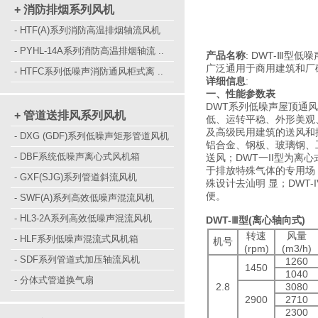
+ 消防排烟系列风机
- HTF(A)系列消防高温排烟轴流风机
- PYHL-14A系列消防高温排烟轴流 ..
产品名称
: DWT-Ⅲ型
广泛通用于商用建筑和厂
- HTFC系列低噪声消防通风柜式离 ..
详细信息
:
一、性能参数表
DWT系列低噪声屋顶通风
+ 管道送排风系列风机
低、运转平稳、外形美观
及高级民用建筑的送风和
- DXG (GDF)系列低噪声矩形管道风机
铝合金、钢板、玻璃钢、
- DBF系统低噪声离心式风机箱
送风；DWT一II型为离
于排放特殊气体的专用场
- GXF(SJG)系列管道斜流风机
殊设计去汕明 显；DWT
便。
- SWF(A)系列高效低噪声混流风机
- HL3-2A系列高效低噪声混流风机
DWT-Ⅲ型(离心轴向式)
转速
风量
- HLF系列低噪声混流式风机箱
机号
(rpm)
(m3/h)
- SDF系列管道式加压轴流风机
1260
1450
1040
- 分体式管道换气扇
2.8
3080
2900
2710
2300